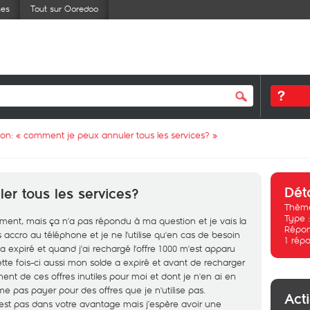
ses
Tout sur Ooredoo
ion: «
comment je peux annuler tous les services?
»
Dét
r tous les services?
Thème
Type 
ent, mais ça n'a pas répondu à ma question et je vais la
Répon
 accro au téléphone et je ne l'utilise qu'en cas de besoin
1
répo
 expiré et quand j'ai rechargé l'offre 1000 m'est apparu
tte fois-ci aussi mon solde a expiré et avant de recharger
nt de ces offres inutiles pour moi et dont je n'en ai en
 pas payer pour des offres que je n'utilise pas.
Act
n'est pas dans votre avantage mais j’espère avoir une