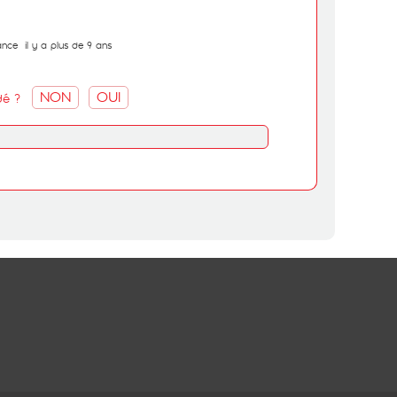
ance
il y a plus de 9 ans
NON
OUI
dé ?