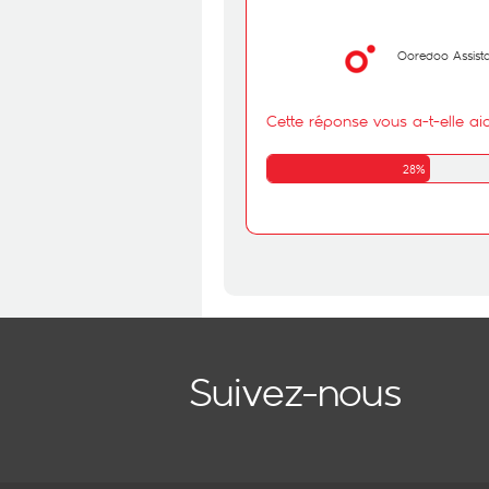
Ooredoo Assist
Cette réponse vous a-t-elle ai
28%
Suivez-nous