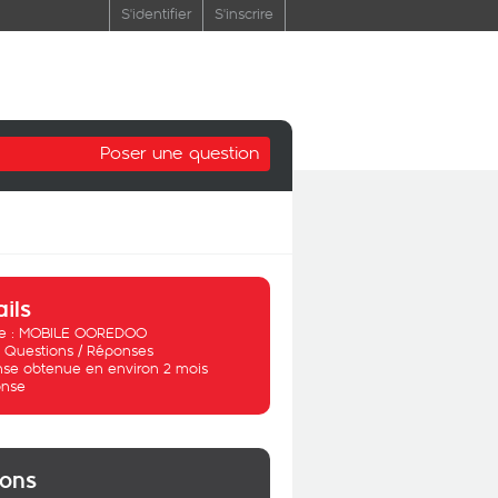
S'identifier
S'inscrire
Poser une question
ails
 :
MOBILE OOREDOO
:
Questions / Réponses
se obtenue en environ 2 mois
nse
ions