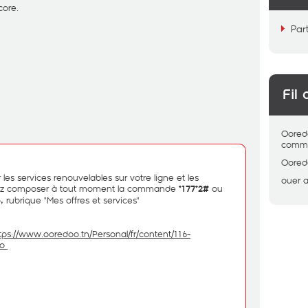
core.
Par
Fil 
Oored
comme
Oored
les services renouvelables sur votre ligne et les
ouer
a
vez composer à tout moment la commande
ou
*177*2#
rubrique "Mes offres et services"
o,
tps://www.ooredoo.tn/Personal/fr/content/116-
oo