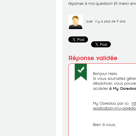
réponse à ma question! Et merci en
ouer
il y a plus de 9 ans
Bonjour Hela,
Si vous souhaitez gérer 
désactiver, vous pou
accéder
à My Ooredo
My Ooredoo par ici:
ht
application-my-oored
Bien à vous,