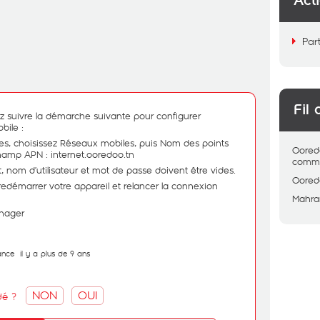
Act
Par
Fil 
ez suivre la démarche suivante pour configurer
bile :
s, choisissez Réseaux mobiles, puis Nom des points
Oored
champ APN : internet.ooredoo.tn
comme
 nom d’utilisateur et mot de passe doivent être vides.
Oored
, redémarrer votre appareil et relancer la connexion
Mahra
nager
ance
il y a plus de 9 ans
NON
OUI
dé ?