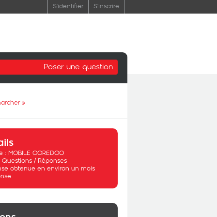
S'identifier
S'inscrire
Poser une question
marcher
»
ails
 :
MOBILE OOREDOO
:
Questions / Réponses
se obtenue en environ un mois
nse