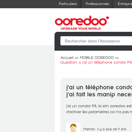
Particuliers
Professionnels
Entrepri
Accueil
MOBILE OOREDOO
Question: «
j'ai un téléphone condor P8
j'ai un téléphone cond
j'ai fait les manip nec
j'ai un condor P8, la sim ooredoo es
d'activer les parametres ca n'a pas
Mahran
il y a plus de 9 ans