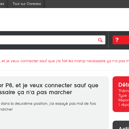
ses
Tout sur Ooredoo
, et je veux connecter sauf que j'ai fait les manip necessaire ça n'a pas 
Dét
or P8, et je veux connecter sauf que
Thème
essaire ça n'a pas marcher
Type 
Répon
t dans la deuxième position, j'ai essayé pas mal de fois
1
répo
 marcher