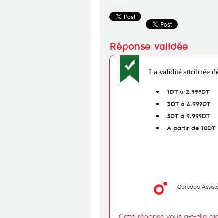
La validité attribuée 
1DT à 2.99
3DT à 4.9
5DT à 9.99
A partir de 
Ooredoo Assist
Cette réponse vous a-t-elle ai