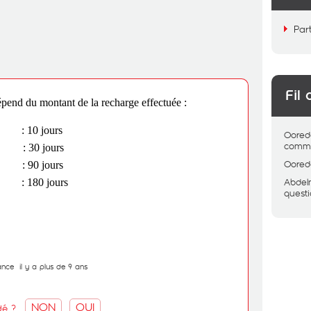
Par
Fil 
dépend du montant de la recharge effectuée :
: 10 jours
9DT
Oored
comme
: 30 jours
99DT
Oored
: 90 jours
9DT
Abde
: 180 jours
10DT
quest
ance
il y a plus de 9 ans
NON
OUI
dé ?