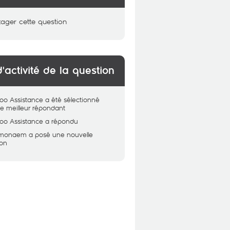
tager cette question
d'activité de la question
oo Assistance
a été sélectionné
 meilleur répondant
oo Assistance
a répondu
lmonaem
a posé une nouvelle
ion