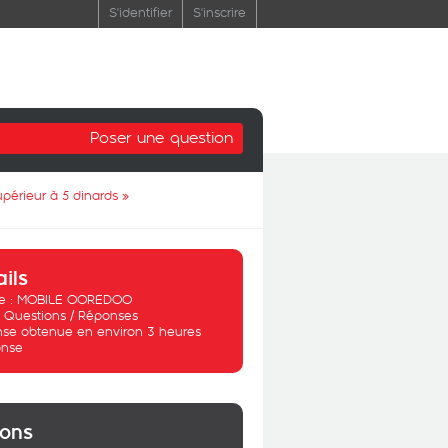
S'identifier
S'inscrire
Poser une question
upérieur à 5 dinards
»
ails
 :
MOBILE OOREDOO
:
Questions / Réponses
se obtenue en environ 3 heures
nse
ions