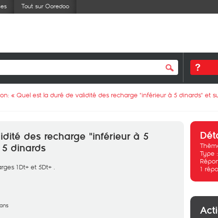
ses
Tout sur Ooredoo
ion: «
Quel est la duré de validité des recharge "inférieur à 5 dinards" et s
Dét
idité des recharge "inférieur à 5
Thème
 5 dinards
Type 
Répon
arges 1Dt+ et 5Dt+ .
1
répo
 ans
Act