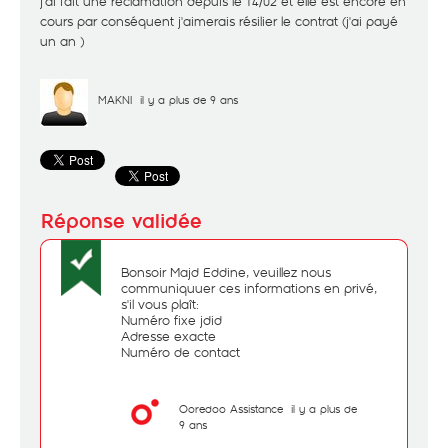
j'ai fait une réclamation depuis le 14/02 et elle est encore en
cours par conséquent j'aimerais résilier le contrat (j'ai payé
un an )
MAKNI
il y a plus de 9 ans
Bonsoir Majd Eddine, veuillez nous
communiquuer ces informations en privé,
s'il vous plaît:
Numéro fixe jdid
Adresse exacte
Numéro de contact
Ooredoo Assistance
il y a plus de
9 ans