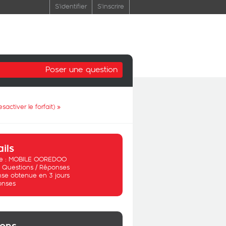
S'identifier
S'inscrire
Poser une question
activer le forfait)
»
ails
 :
MOBILE OOREDOO
:
Questions / Réponses
se obtenue en 3 jours
onses