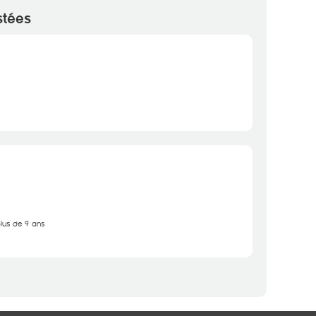
stées
plus de 9 ans