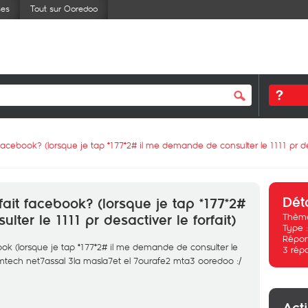
ses
Tout sur Ooredoo
acebook? (lorsque je tap *177*2# il me demande de consulter le 1111 pr des
Dét
ait facebook? (lorsque je tap *177*2#
Thème
ter le 1111 pr desactiver le forfait)
Type 
Répon
ok (lorsque je tap *177*2# il me demande de consulter le
3
rép
jmtech net7assal 3la masla7et el 7ourafe2 mta3 ooredoo :/