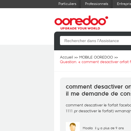
Particuliers
Professionnels
Entrepri
Accueil
MOBILE OOREDOO
Question: «
comment desactiver orfait f
comment desactiver orf
il me demande de consul
comment descativer le forfait facebo
1111 pr desactiver le forfait) wmana
Moalla
il y a plus de 9 ans