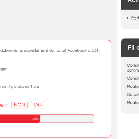
Act
Par
Fil 
activer le renouvellement du forfait Facebook à 2DT,
Oored
ager
comme
Oored
Moalla
ance
il y a plus de 9 ans
Oored
Moalla
NON
OUI
dé ?
65%