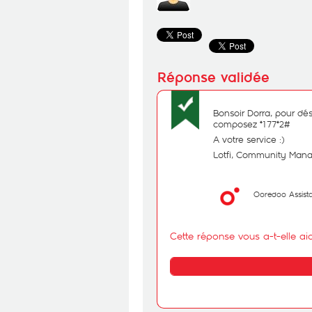
Bonsoir Dorra, pour dés
composez *177*2#
A votre service :)
Lotfi, Community Man
Ooredoo Assist
Cette réponse vous a-t-elle ai