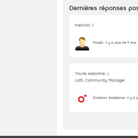
Dernières réponses po
merciiiiii :)
Moalla
il y a plus de 9 ans
You're welcome ;)
Lotfi, Community Manager
Ooredoo Assistance
il y a 