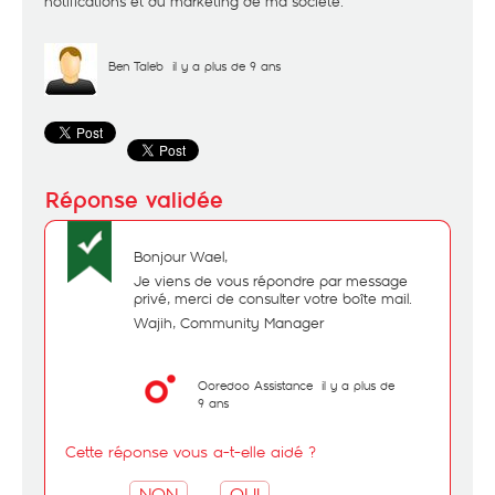
notifications et du marketing de ma société.
Ben Taleb
il y a plus de 9 ans
Bonjour Wael,
Je viens de vous répondre par message
privé, merci de consulter votre boîte mail.
Wajih, Community Manager
Ooredoo Assistance
il y a plus de
9 ans
Cette réponse vous a-t-elle aidé ?
NON
OUI