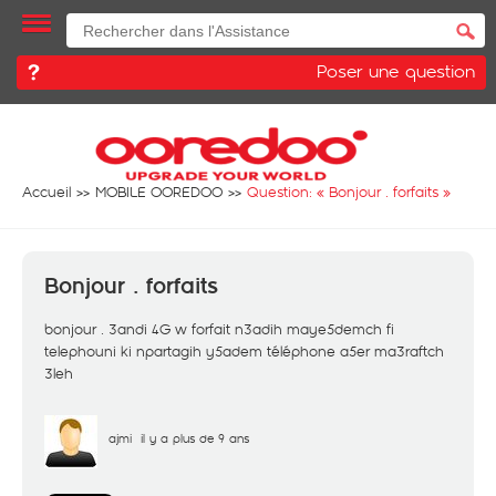
Poser une question
Accueil
MOBILE OOREDOO
Question: «
Bonjour . forfaits
»
Bonjour . forfaits
bonjour . 3andi 4G w forfait n3adih maye5demch fi
telephouni ki npartagih y5adem téléphone a5er ma3raftch
3leh
ajmi
il y a plus de 9 ans