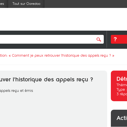
ses
Tout sur Ooredoo
tion: «
Comment je peux retrouver l'historique des appels reçu ?
»
Dét
ver l'historique des appels reçu ?
Thème
Type 
 appels reçu et émis
3
rép
Act