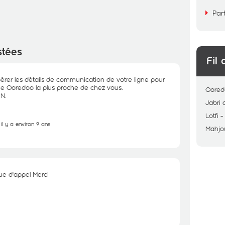
Par
stées
Fil 
érer les détails de communication de votre ligne pour
que Ooredoo la plus proche de chez vous.
Oored
IN.
Jabri
Lotfi
il y a environ 9 ans
Mahjo
que d'appel Merci