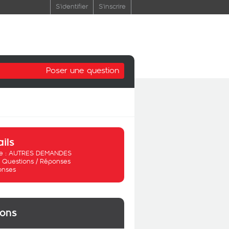
S'identifier
S'inscrire
Poser une question
ails
 :
AUTRES DEMANDES
:
Questions / Réponses
onses
ions