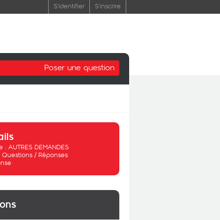
S'identifier
S'inscrire
Poser une question
ails
 :
AUTRES DEMANDES
:
Questions / Réponses
nse
ions