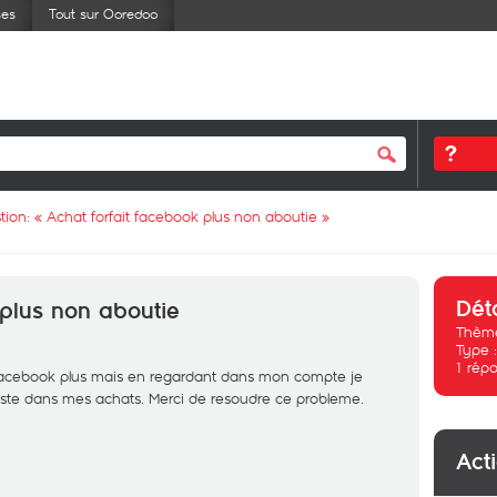
ses
Tout sur Ooredoo
tion: «
Achat forfait facebook plus non aboutie
»
Dét
 plus non aboutie
Thème
Type 
1
répo
it facebook plus mais en regardant dans mon compte je
xiste dans mes achats. Merci de resoudre ce probleme.
Act