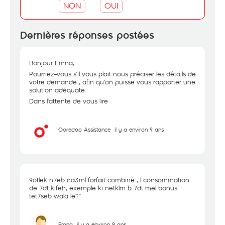
NON
OUI
Dernières réponses postées
Bonjour Emna,
Pourriez–vous s’il vous plait nous préciser les détails de
votre demande , afin qu’on puisse vous rapporter une
solution adéquate
Dans l'attente de vous lire
Ooredoo Assistance
il y a environ 9 ans
9otlek n7eb na3ml forfait combiné , l consommation
de 7dt kifeh, exemple ki netklm b 7dt mel bonus
tet7seb wala le?''
Emna
il y a environ 9 ans