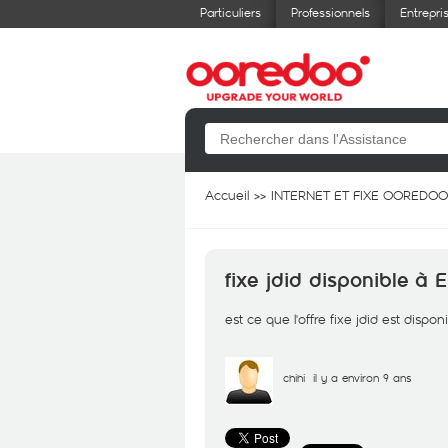
Particuliers
Professionnels
Entrepri
Accueil
INTERNET ET FIXE OOREDOO
fixe jdid disponible à E
est ce que l'offre fixe jdid est dispon
chihi
il y a environ 9 ans