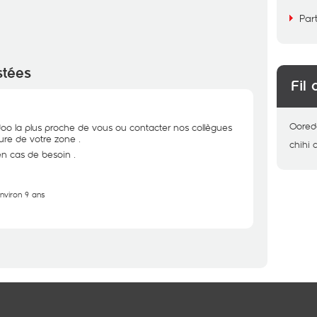
Par
stées
Fil 
Oored
doo la plus proche de vous ou contacter nos collègues
ture de votre zone .
chihi
en cas de besoin .
environ 9 ans