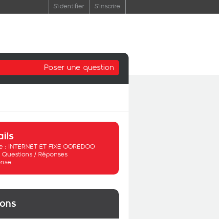
S'identifier
S'inscrire
Poser une question
ails
 :
INTERNET ET FIXE OOREDOO
:
Questions / Réponses
nse
ions