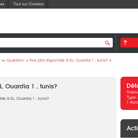
ses
Tout sur Ooredoo
Question: «
fixe jdid disponible à EL Ouardia 1 , tunis?
»
Dét
L Ouardia 1 , tunis?
Thème
Type 
ible à EL Ouardia 1 , tunis?
1
répo
Act