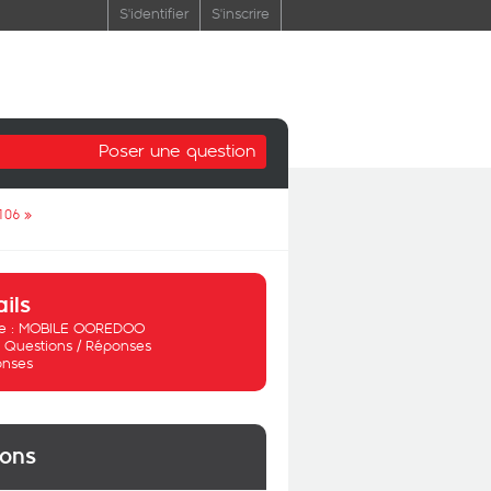
S'identifier
S'inscrire
Poser une question
106
»
ails
 :
MOBILE OOREDOO
:
Questions / Réponses
onses
ions