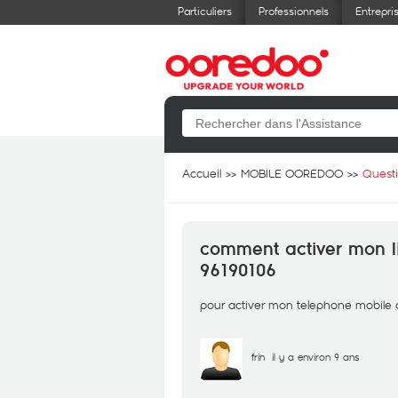
Particuliers
Professionnels
Entrepri
Accueil
MOBILE OOREDOO
Quest
comment activer mon 
96190106
pour activer mon telephone mobile
frih
il y a environ 9 ans