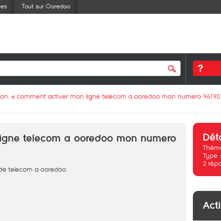
ses
Tout sur Ooredoo
ion: «
comment activer mon ligne telecom a ooredoo mon numero 96190
Dét
ligne telecom a ooredoo mon numero
Thème
Type 
2
rép
 de telecom a ooredoo
Act