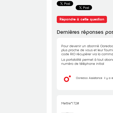
Répondre à cette question
Dernières réponses po
Pour devenir un abonné Ooredoo,
plus proche de vous et leur fourni
code RIO récupérer via la comma
La portabilité permet à tout abo
numéro de téléphone initial
Ooredoo Assistance
il y a 
Mettre*172#