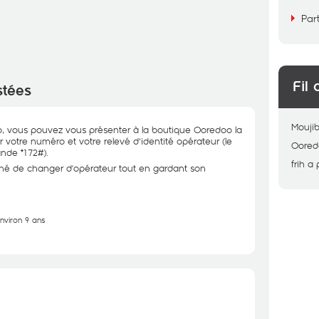
Par
Fil 
stées
Mouji
 vous pouvez vous présenter à la boutique Ooredoo la
r votre numéro et votre relevé d‘identité opérateur (le
Oored
nde *172#).
frih
a 
nné de changer d'opérateur tout en gardant son
environ 9 ans