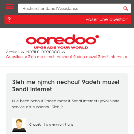
Poser une question
Accueil
MOBILE OOREDOO
Question: «
3leh me njmch nechouf 9adeh mazel 3endi internet
»
3leh me njmch nechouf 9adeh mazel
3endi internet
Njie bech nchouf 9adeh mazelit 3endi internet ye9oli votre
service est suspendu 3leh ?
Chayeb
il y a environ 9 ans