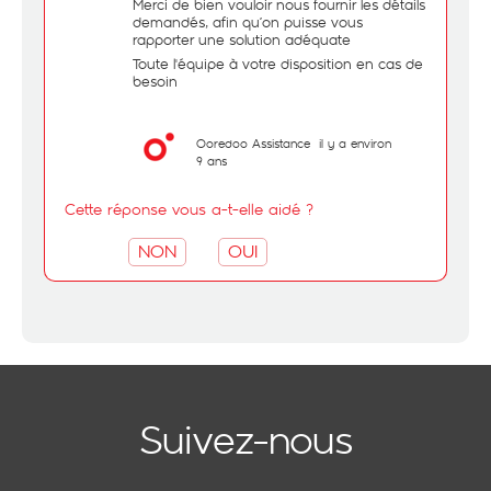
Merci de bien vouloir nous fournir les détails
demandés, afin qu’on puisse vous
rapporter une solution adéquate
Toute l'équipe à votre disposition en cas de
besoin
Ooredoo Assistance
il y a environ
9 ans
Cette réponse vous a-t-elle aidé ?
NON
OUI
Suivez-nous