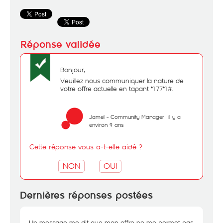
Bonjour,
Veuillez nous communiquer la nature de
votre offre actuelle en tapant *177*1#.
Jamel - Community Manager
il y a
environ 9 ans
Cette réponse vous a-t-elle aidé ?
NON
OUI
Dernières réponses postées
Un message me dit que mon offre ne me permet pas