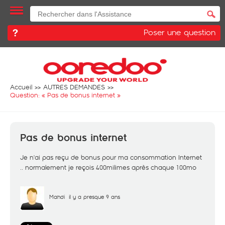
Poser une question
Accueil
AUTRES DEMANDES
Question: «
Pas de bonus internet
»
Pas de bonus internet
Je n'ai pas reçu de bonus pour ma consommation Internet
.. normalement je reçois 400milimes après chaque 100mo
Mahdi
il y a presque 9 ans