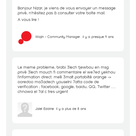
Bonjour Nizar, je viens de vous envoyer un message
privé, n'hésitez pas à consulter votre boîte mail.
A vous lire !
Wajih - Community Manager
il y a presque 9 ans
Le meme probleme, brabi 3lech tjewbou en msg
privé 3lech mouch fi commentaire el we7ed yekhou
l'information direct. melli 3malt portabilté orange ->
ooredoo ma3adech youselni 7atta code de
verification ; facebook, google, baidu, QQ, Twitter .....
chnowa el 7al c tres urgent
Jalel Eddine
il y a plus de 8 ans