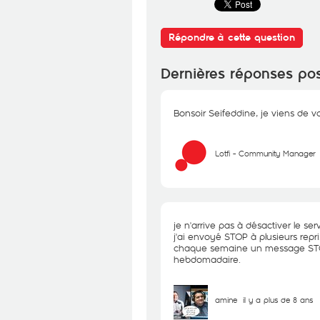
Répondre à cette question
Dernières réponses po
Bonsoir Seifeddine, je viens de v
Lotfi - Community Manager
je n'arrive pas à désactiver le s
j'ai envoyé STOP à plusieurs repr
chaque semaine un message STO
hebdomadaire.
amine
il y a plus de 8 ans