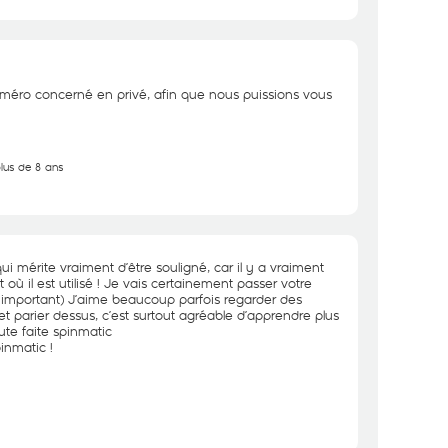
méro concerné en privé, afin que nous puissions vous
plus de 8 ans
qui mérite vraiment d’être souligné, car il y a vraiment
 où il est utilisé ! Je vais certainement passer votre
s important) J’aime beaucoup parfois regarder des
et parier dessus, c’est surtout agréable d’apprendre plus
ute faite spinmatic
inmatic
!