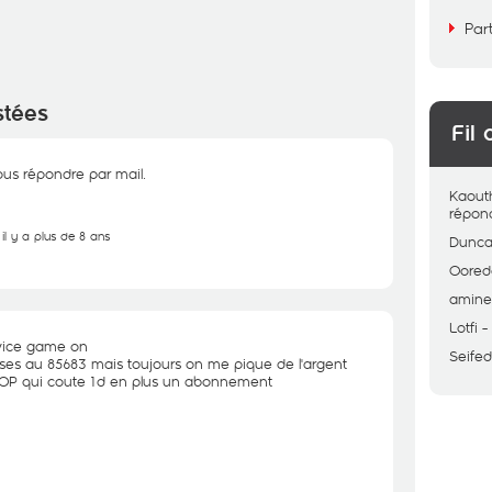
Par
stées
Fil 
ous répondre par mail.
Kaout
répon
il y a plus de 8 ans
Dunc
Oored
amin
Lotfi
ervice game on
Seife
ises au 85683 mais toujours on me pique de l'argent
P qui coute 1d en plus un abonnement