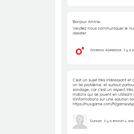
Bonjour Amine,
Veuillez nous communiquer le nu
assister.
Ooredoo Assistance
il y a 
C’est un sujet très intéressant et 
un tel problème, et surtout partout
sondage, car c’est un aspect trè
matchs qui se jouent en utilisant 
d’informations sur une solution to
https://nuxgame.com/fr/games/sp
Duncan
il y a environ 4 ans