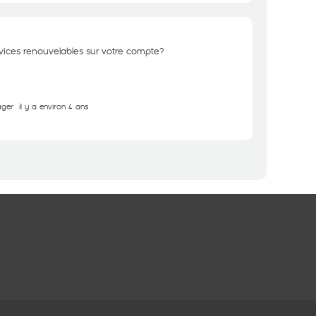
rvices renouvelables sur votre compte?
ager
il y a environ 4 ans