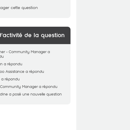
tager cette question
d'activité de la question
her - Community Manager
a
du
an
a répondu
oo Assistance
a répondu
e
a répondu
 - Community Manager
a répondu
ddine
a posé une nouvelle question