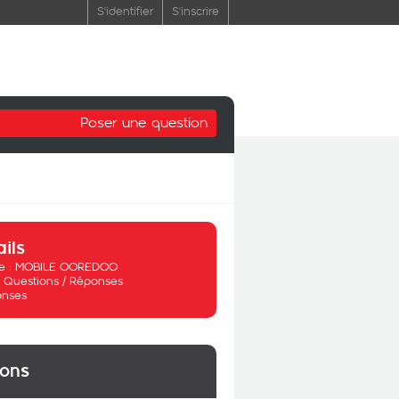
S'identifier
S'inscrire
Poser une question
ails
 :
MOBILE OOREDOO
:
Questions / Réponses
onses
ions