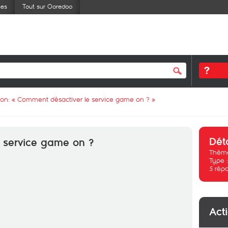
ses
Tout sur Ooredoo
ion: «
Comment désactiver le service game on ?
»
Dét
 service game on ?
Thème
Type 
5
rép
Act