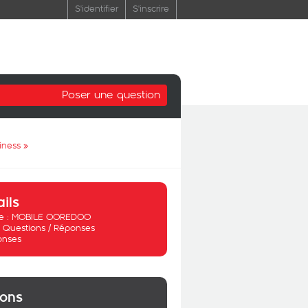
S'identifier
S'inscrire
Poser une question
iness
»
ails
 :
MOBILE OOREDOO
:
Questions / Réponses
onses
ions