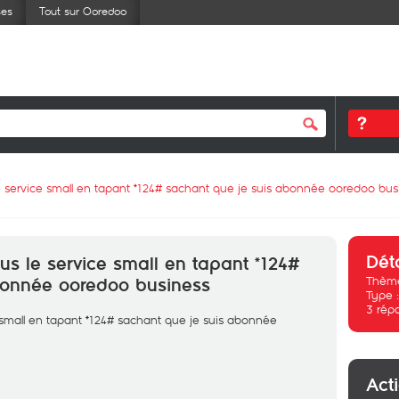
ses
Tout sur Ooredoo
le service small en tapant *124# sachant que je suis abonnée ooredoo bus
Dét
lus le service small en tapant *124#
Thème
bonnée ooredoo business
Type 
3
rép
e small en tapant *124# sachant que je suis abonnée
Act