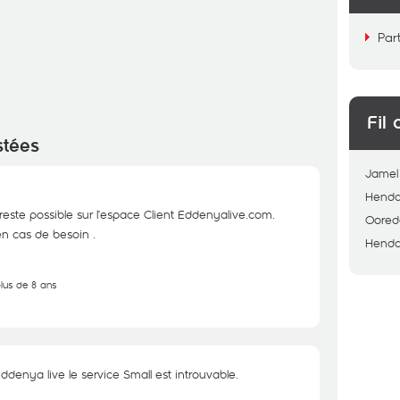
Par
Fil 
stées
Jamel
Hend
este possible sur l’espace Client Eddenyalive.com.
Oored
en cas de besoin .
Hend
plus de 8 ans
enya live le service Small est introuvable.