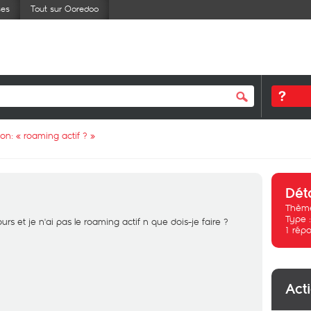
ses
Tout sur Ooredoo
ion: «
roaming actif ?
»
Dét
Thème
Type 
urs et je n'ai pas le roaming actif n que dois-je faire ?
1
répo
Act