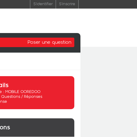
S'identifier
S'inscrire
Poser une question
ails
 :
MOBILE OOREDOO
:
Questions / Réponses
nse
ions