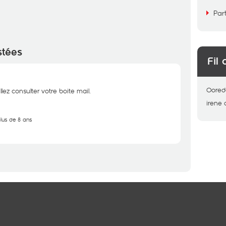
Par
stées
Fil 
Oored
lez consulter votre boite mail.
irene
plus de 8 ans