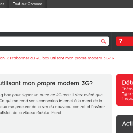
ses
Tout sur Ooredoo
ion: «
M'abonner au 4G box utilisant mon propre modem 3G?
»
Dét
utilisant mon propre modem 3G?
Thème
Type 
t 3g box pour signer un autre en 4G mais il s'est avéré que
1
répo
 Ce qui me rend sans connexion internet à la merci de la
 peux me procurer de la sim du nouveau contrat et l'insérer
isfait de la vitesse réduite. Merci
Act