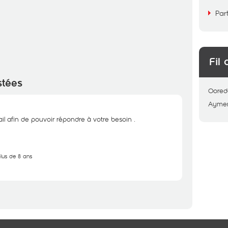
Par
Fil 
stées
Oored
Ayme
il afin de pouvoir répondre à votre besoin .
plus de 8 ans