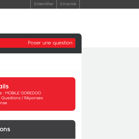
S'identifier
S'inscrire
Poser une question
ails
 :
MOBILE OOREDOO
:
Questions / Réponses
nse
ions