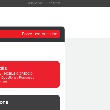
S'identifier
S'inscrire
Poser une question
ails
 :
MOBILE OOREDOO
:
Questions / Réponses
onses
ions