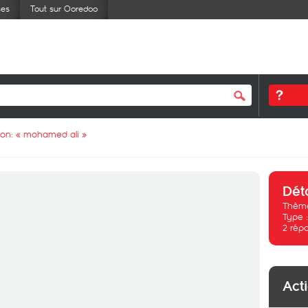
ses
Tout sur Ooredoo
ion: «
mohamed ali
»
Dét
Thème
Type 
2
rép
Act