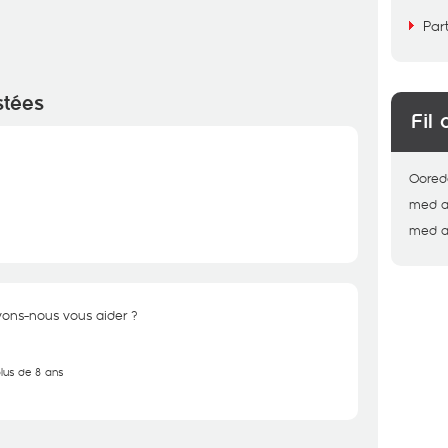
Par
stées
Fil 
Oored
med
med
a
uvons-nous vous aider ?
plus de 8 ans