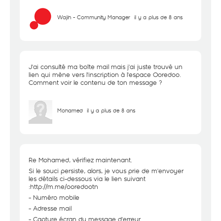
Wajih - Community Manager
il y a plus de 8 ans
J'ai consulté ma boîte mail mais j'ai juste trouvé un
lien qui mène vers l'inscription à l'espace Ooredoo.
Comment voir le contenu de ton message ?
Mohamed
il y a plus de 8 ans
Re Mohamed, vérifiez maintenant.
Si le souci persiste, alors, je vous prie de m'envoyer
les détails ci-dessous via le lien suivant
:
http://m.me/ooredootn
- Numéro mobile
- Adresse mail
- Capture écran du message d'erreur.