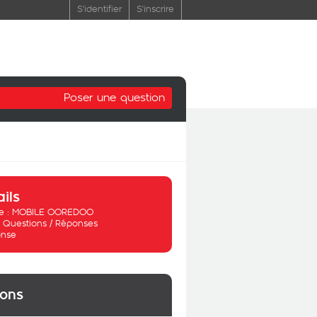
S'identifier
S'inscrire
Poser une question
ails
 :
MOBILE OOREDOO
:
Questions / Réponses
nse
ions