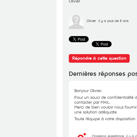
Olivier
Olivier
il y a plus de 8 ans
Répondre à cette question
Dernières réponses po
Bonjour Olivier,
Pour un souci de confidentialité 
contacter par MAIL.
Merci de bien vouloir nous fourni
une solution adéquate
Toute l'équipe à votre dispositio
Ooredoo Assistance
il y a 