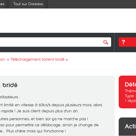
ses
Tout sur Ooredoo
ion: «
Téléchargement torrent bridé
»
Dét
 bridé
Thème
Type 
lisateurs :
1
répo
limité en vitesse à 60ko/s depuis plusieurs mois, alors
 rapide ! Je suis client depuis plus d'un an.
tres personnes, et bien sûr ça ne marche pas !
rso pour permettre ce déblocage, sinon je change de
Act
e... Plus chère mais qui fonctionne !