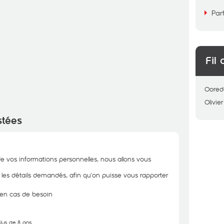
Par
Fil 
Oored
Olivier
stées
de vos informations personnelles, nous allons vous
r les détails demandés, afin qu’on puisse vous rapporter
n en cas de besoin
plus de 8 ans