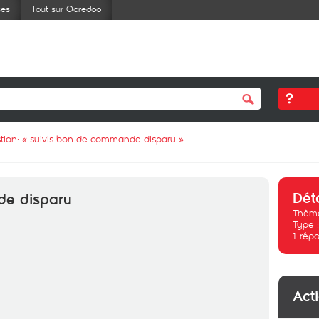
ses
Tout sur Ooredoo
tion: «
suivis bon de commande disparu
»
Dét
de disparu
Thème
Type 
1
répo
Act