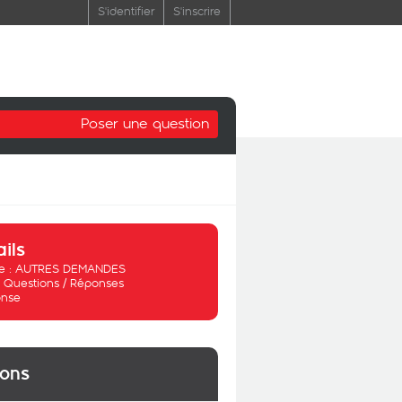
S'identifier
S'inscrire
Poser une question
ails
 :
AUTRES DEMANDES
:
Questions / Réponses
nse
ions