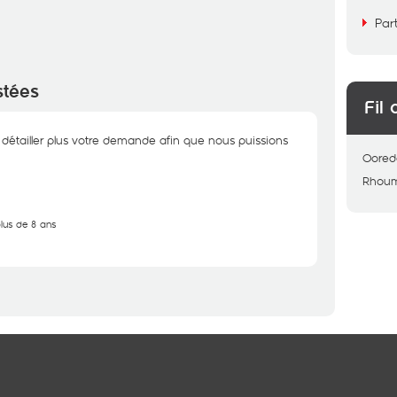
Par
stées
Fil 
étailler plus votre demande afin que nous puissions
Oored
Rhou
plus de 8 ans