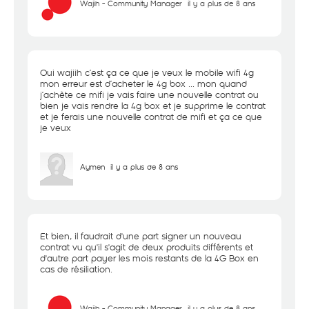
Wajih - Community Manager
il y a plus de 8 ans
Oui wajiih c’est ça ce que je veux le mobile wifi 4g
mon erreur est d’acheter le 4g box ... mon quand
j’achète ce mifi je vais faire une nouvelle contrat ou
bien je vais rendre la 4g box et je supprime le contrat
et je ferais une nouvelle contrat de mifi et ça ce que
je veux
Aymen
il y a plus de 8 ans
Et bien, il faudrait d'une part signer un nouveau
contrat vu qu'il s'agit de deux produits différents et
d'autre part payer les mois restants de la 4G Box en
cas de résiliation.
Wajih - Community Manager
il y a plus de 8 ans