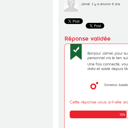
Jamel
il y a environ 8 ans
Bonjour Jamel, p
our su
personnel
via le lien su
Une fois connecté, vou
data et solde depuis l
Ooredoo Assist
Cette réponse vous a-t-elle ai
38%