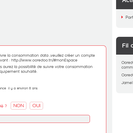
Act
Par
Fil 
ivre la consommation data ,veuillez créer un compte
ivant :
http://
www.ooredoo.tn/#monEspace
Oored
s aurez la possibilité de suivre votre consommation
comme
'équipement souhaité.
Oored
Jamel
ance
il y a environ 8 ans
NON
OUI
dé ?