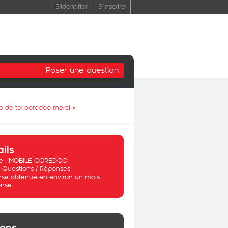
S'identifier
S'inscrire
Poser une question
o de tel ooredoo merci
»
ails
 :
MOBILE OOREDOO
:
Questions / Réponses
se obtenue en environ un mois
nse