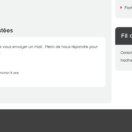
Par
stées
Fil 
 vous envoyer un mail , Merci de nous répondre pour
.
Oored
Nadh
environ 8 ans