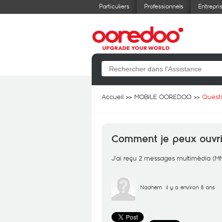
Particuliers
Professionnels
Entrepri
Accueil
MOBILE OOREDOO
Quest
Comment je peux ouvri
J'ai reçu 2 messages multimédia (MMS
Nadhem
il y a environ 8 ans