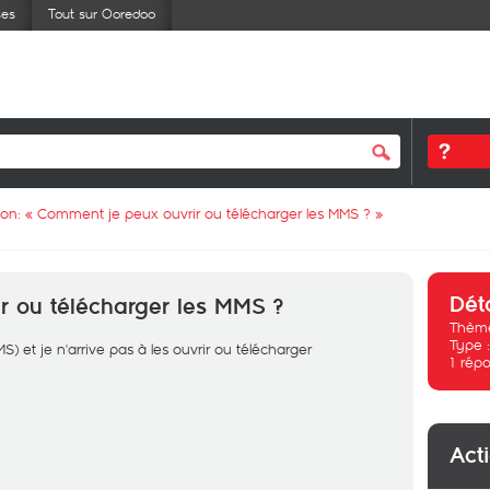
ses
Tout sur Ooredoo
ion: «
Comment je peux ouvrir ou télécharger les MMS ?
»
Dét
r ou télécharger les MMS ?
Thème
Type 
) et je n'arrive pas à les ouvrir ou télécharger
1
répo
Act