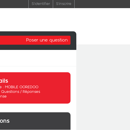
S'identifier
S'inscrire
Poser une question
ails
 :
MOBILE OOREDOO
:
Questions / Réponses
nse
ions