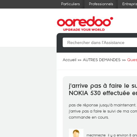
Particuliers
Professionnels
Entrepri
Accueil
AUTRES DEMANDES
Ques
j'arrive pas à faire l
NOKIA 530 effectuée en
pas de réponse jusqu'à maintenant.
j'arrive pas a faire le suivi de m
commande en cours.
mechmeche
il y a environ 8 an