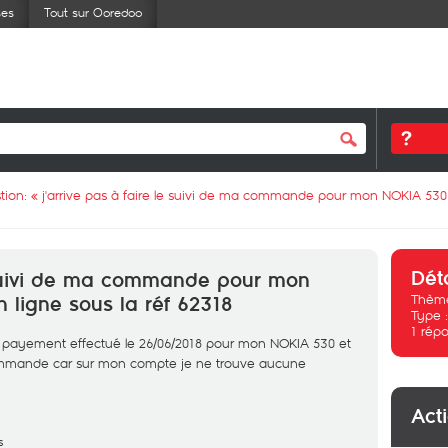
ses
Tout sur Ooredoo
tion: «
j'arrive pas à faire le suivi de ma commande pour mon NOKIA 530 
Dét
e suivi de ma commande pour mon
Thème
 ligne sous la réf 62318
Type 
1
répo
 payement effectué le 26/06/2018 pour mon NOKIA 530 et
a commande car sur mon compte je ne trouve aucune
Act
s