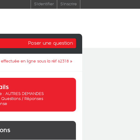
S'identifier
S'inscrire
Poser une question
effectuée en ligne sous la réf 62318
»
ails
 :
AUTRES DEMANDES
:
Questions / Réponses
nse
ions