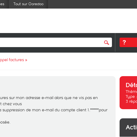
ses
Tout sur Ooredoo
ppel factures
»
Dét
Thème
Type 
tures sur mon adresse e-mail alors que ne vis pas en
3
rép
ent chez vous
a suppression de mon e-mail du compte client 1.*******pour
posée.
Act