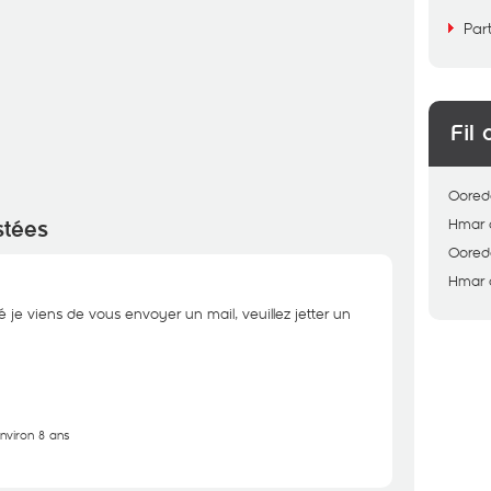
Par
Fil 
Oored
Hmar
stées
Oored
Hmar
é je viens de vous envoyer un mail, veuillez jetter un
environ 8 ans