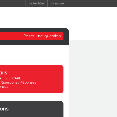
S'identifier
S'inscrire
Poser une question
ails
 :
SELFCARE
:
Questions / Réponses
onses
ions