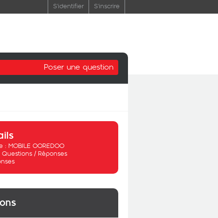
S'identifier
S'inscrire
Poser une question
ails
 :
MOBILE OOREDOO
:
Questions / Réponses
onses
ions