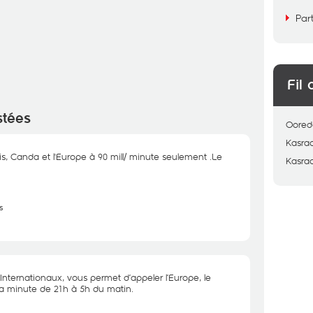
Par
Fil 
stées
Oored
Kasra
s, Canda et l'Europe à 90 mill/ minute seulement .Le
Kasra
s
 Internationaux, vous permet d’appeler l’Europe, le
la minute de 21h à 5h du matin.