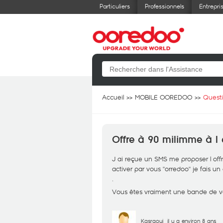
Particuliers
Professionnels
Entrepri
Accueil
MOBILE OOREDOO
Quest
Offre à 90 milimme à l
J ai reçue un SMS me proposer l offre 
activer par vous ''orredoo'' je fais
.
Vous êtes vraiment une bande de v
Kasraoui
il y a environ 8 ans