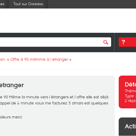
ses
Tout sur Ooredoo
ion: «
Offre à 90 milimme à l etranger
»
Dét
 etranger
Thème
Type 
90 Milime la minute vers l étrangers et l offre elle est déjà
2
rép
 un appel de 4 minute vous me facturez 3 dinars est quelques
oleurs merci
Act