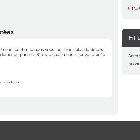
Par
stées
Fil 
e confidentialité, nous vous fournirons plus de détails
lamation par mail.N'hésitez pas à consulter votre boîte
Oored
Missa
environ 8 ans