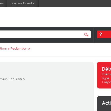
ses
Tout sur Ooredoo
tion: «
Reclamtion
»
Dét
Thème
Type 
mero: 143194846
1
répo
Act