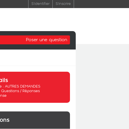
S'identifier
S'inscrire
Poser une question
ails
 :
AUTRES DEMANDES
:
Questions / Réponses
nse
ions