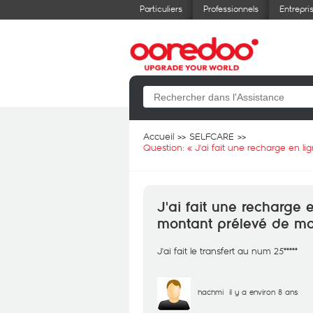
Particuliers
Professionnels
Entrepri
Accueil
SELFCARE
Question: «
J'ai fait une recharge en l
J'ai fait une recharge 
montant prélevé de mo
J'ai fait le transfert au num 25*****
hachmi
il y a environ 8 ans