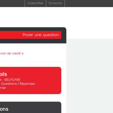
S'identifier
S'inscrire
Poser une question
voir de credit
»
ails
 :
SELFCARE
:
Questions / Réponses
nse
ions