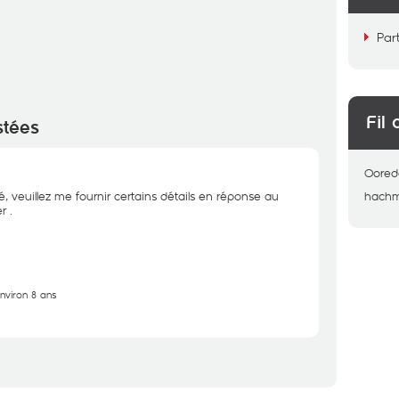
Par
Fil 
stées
Oored
é, veuillez me fournir certains détails en réponse au
hachm
r .
environ 8 ans