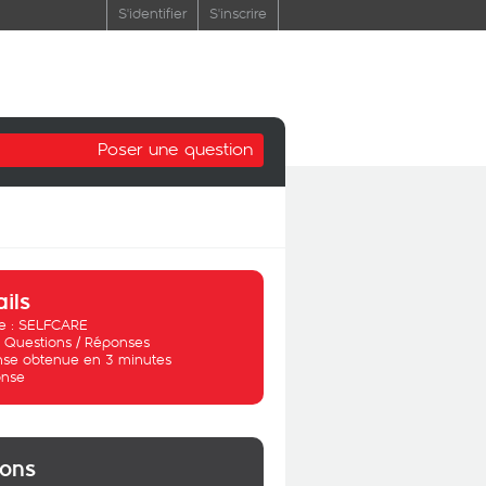
S'identifier
S'inscrire
Poser une question
ails
 :
SELFCARE
:
Questions / Réponses
se obtenue en 3 minutes
nse
ions