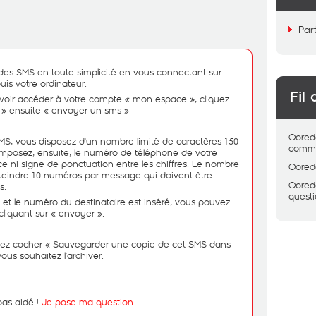
Par
es SMS en toute simplicité en vous connectant sur
is votre ordinateur.
Fil 
avoir accéder à votre compte « mon espace », cliquez
 » ensuite « envoyer un sms »
Oored
SMS, vous disposez d'un nombre limité de caractères 150
comme
osez, ensuite, le numéro de téléphone de votre
e ni signe de ponctuation entre les chiffres. Le nombre
Oored
tteindre 10 numéros par message qui doivent être
Oored
s.
quest
é et le numéro du destinataire est inséré, vous pouvez
liquant sur « envoyer ».
uvez cocher « Sauvegarder une copie de cet SMS dans
ous souhaitez l’archiver.
pas aidé !
Je pose ma question