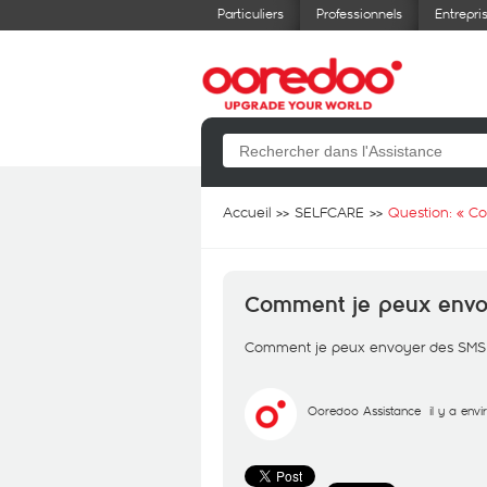
Particuliers
Professionnels
Entrepri
Accueil
SELFCARE
Question: «
Co
Comment je peux envo
Comment je peux envoyer des SMS
Ooredoo Assistance
il y a env