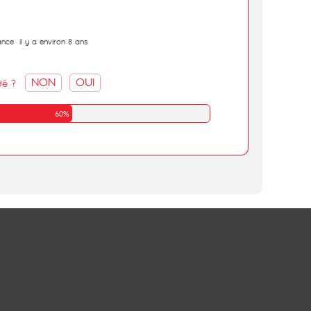
ance
il y a environ 8 ans
NON
OUI
dé ?
60%