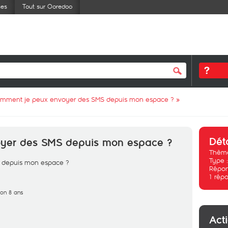
ses
Tout sur Ooredoo
mment je peux envoyer des SMS depuis mon espace ?
»
Dét
yer des SMS depuis mon espace ?
Thème
Type 
 depuis mon espace ?
Répon
1
répo
iron 8 ans
Act