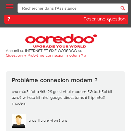
Poser une question
Accueil
INTERNET ET FIXE OOREDOO
Question: «
Problème connexion modem ?
»
Problème connexion modem ?
cnx mte3i feha 9rib 25 go ki nhel lmodem 3G tesh3el bil
azra9 w hata kif nhel google direct temshi lil ip mta3
lmodem
anas
il y a environ 8 ans