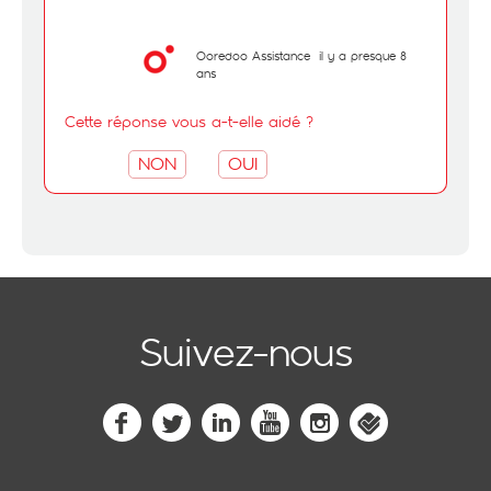
Ooredoo Assistance
il y a presque 8
ans
Cette réponse vous a-t-elle aidé ?
NON
OUI
Suivez-nous