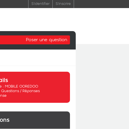
S'identifier
S'inscrire
Poser une question
ails
 :
MOBILE OOREDOO
:
Questions / Réponses
nse
ions