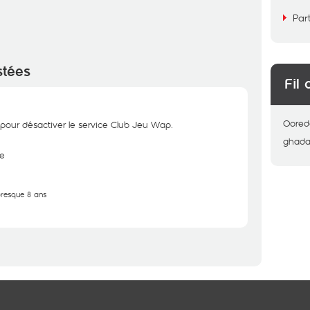
Par
stées
Fil 
Oored
ur désactiver le service Club Jeu Wap.
ghad
e
 presque 8 ans