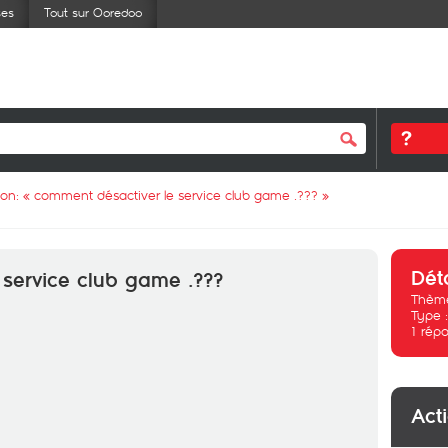
ses
Tout sur Ooredoo
ion: «
comment désactiver le service club game .???
»
Dét
service club game .???
Thème
Type 
1
répo
Act