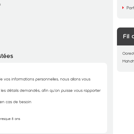
s
Par
Fil 
Oored
stées
Mahdh
de vos informations personnelles, nous allons vous
r les détails demandés, afin qu’on puisse vous rapporter
n en cas de besoin
 presque 8 ans