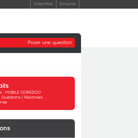
S'identifier
S'inscrire
Poser une question
ails
 :
MOBILE OOREDOO
:
Questions / Réponses
nse
ions