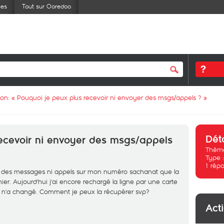
ses
Tout sur Ooredoo
ion: «
Pouquoi je peux plus recevoir ni envoyer des msgs/appels ?
»
Dét
recevoir ni envoyer des msgs/appels
Thème
Type 
1
répo
r des messages ni appels sur mon numéro sachanat que la
er. Aujourd'hui j'ai encore rechargé la ligne par une carte
n n'a changé. Comment je peux la récupérer svp?
Act