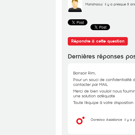
Mahdhaoui
il y a presque 8 an
Répondre à cette question
Dernières réponses po
Bonsoir Rim,
Pour un souci de confidentialité 
contacter par MAIL
Merci de bien vouloir nous fourni
une solution adéquate
Toute l'équipe à votre dispositio
Ooredoo Assistance
il y a