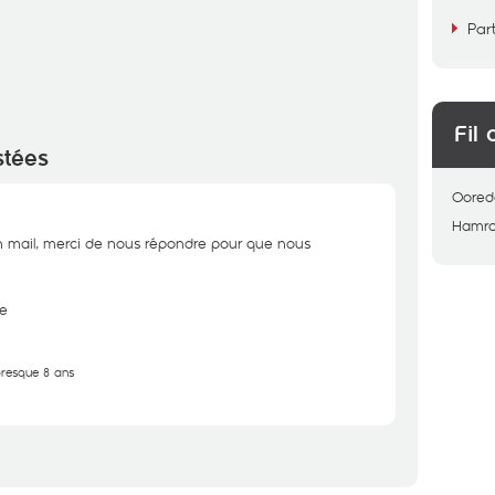
Par
Fil 
stées
Oored
Hamro
 mail, merci de nous répondre pour que nous
e
 presque 8 ans