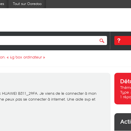
ses
Tout sur Ooredoo
ion: «
4g box ordinateur
»
Dét
Thème
Type 
ox HUAWEI B311_29FA. Je viens de le connecter à mon
1
répo
 ne peux pas se connecter à internet. Une aide svp et
Act