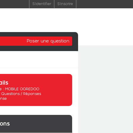
S'identifier
S'inscrire
Poser une question
ails
 :
MOBILE OOREDOO
:
Questions / Réponses
nse
ions