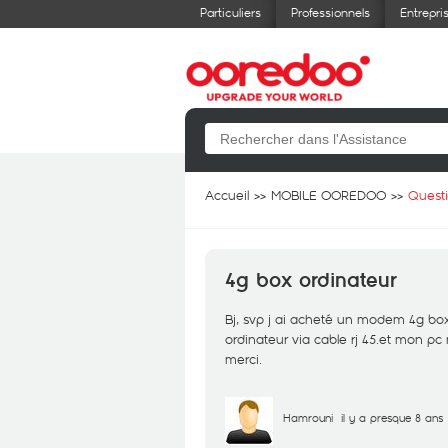
Particuliers
Professionnels
Entrepri
Accueil
MOBILE OOREDOO
Quest
4g box ordinateur
Bj, svp j ai acheté un modem 4g b
ordinateur via cable rj 45.et mon pc
merci.
Hamrouni
il y a presque 8 ans