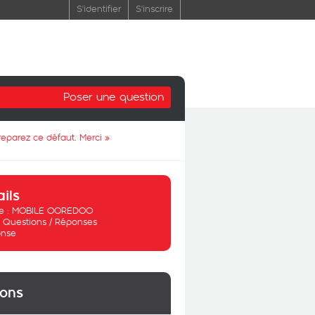
S'identifier
S'inscrire
Poser une question
reparez ce défaut. Merci
»
ails
 :
MOBILE OOREDOO
:
Questions / Réponses
nse
ions