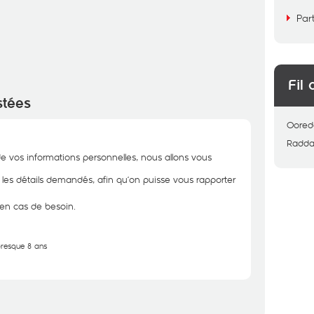
Par
Fil 
stées
Oored
Radda
de vos informations personnelles, nous allons vous
r les détails demandés, afin qu’on puisse vous rapporter
 en cas de besoin.
 presque 8 ans