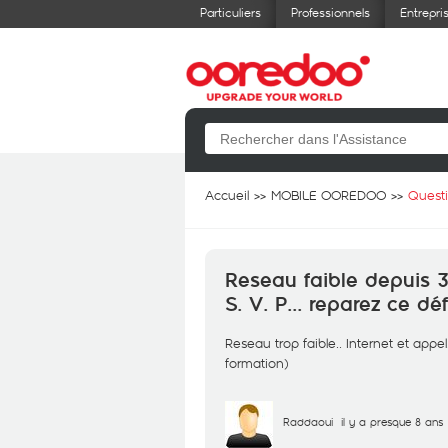
Particuliers
Professionnels
Entrepri
Accueil
MOBILE OOREDOO
Quest
Reseau faible depuis 3
S. V. P... reparez ce dé
Reseau trop faible.. Internet et app
formation)
Raddaoui
il y a presque 8 ans