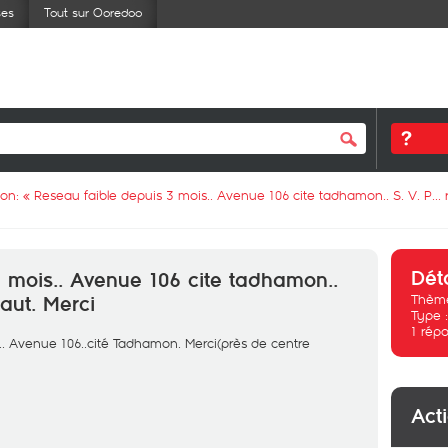
ses
Tout sur Ooredoo
ion: «
Reseau faible depuis 3 mois.. Avenue 106 cite tadhamon.. S. V. P... 
Dét
 mois.. Avenue 106 cite tadhamon..
Thème
faut. Merci
Type 
1
répo
el.. Avenue 106..cité Tadhamon. Merci(près de centre
Act