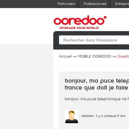
Particuliers
Professionnels
Entrepri
Accueil
MOBILE OOREDOO
Quest
bonjour, ma puce tele
france que doit je faire
bonjour, ma puce telephonique ne fo
belabed
il y a presque 8 ans