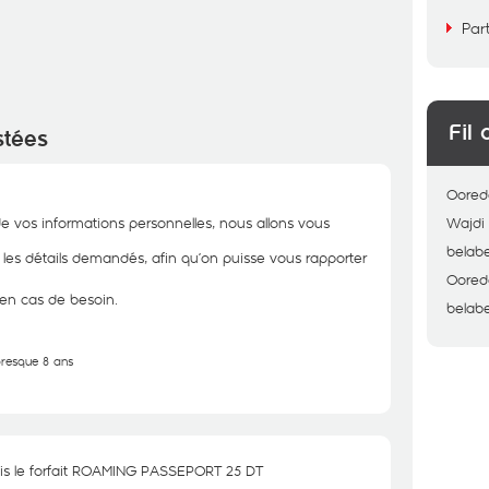
Par
Fil 
stées
Oored
de vos informations personnelles, nous allons vous
Wajdi
belab
r les détails demandés, afin qu’on puisse vous rapporter
Oored
 en cas de besoin.
belab
 presque 8 ans
nis le forfait ROAMING PASSEPORT 25 DT