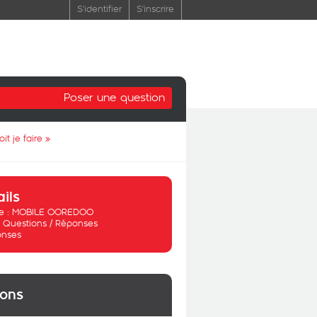
S'identifier
S'inscrire
Poser une question
t je faire
»
ails
 :
MOBILE OOREDOO
:
Questions / Réponses
onses
ions