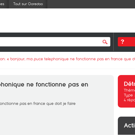
ses
Tout sur Ooredoo
ion: «
bonjour, ma puce telephonique ne fonctionne pas en france que doi
Dét
phonique ne fonctionne pas en
Thème
Type 
4
rép
nctionne pas en france que doit je faire
Act