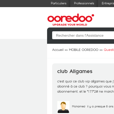
Particuliers
Professionnels
Entrepri
Accueil
MOBILE OOREDOO
Quest
club Allgames
c'est quoi ce club vip allgames que 
abonné à ce club ? pourquoi vous m
abonnement. et le *177*2# ne marche
Mohamed
il y a presque 8 ans