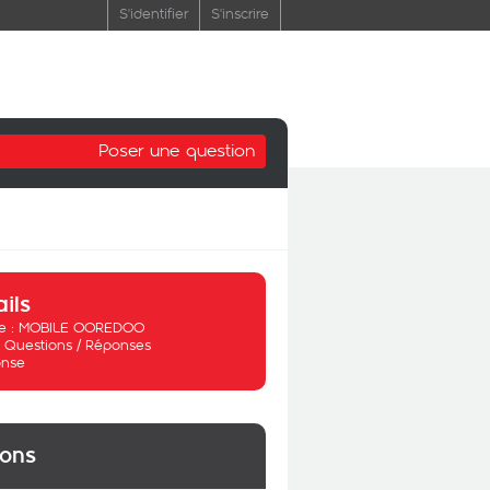
S'identifier
S'inscrire
Poser une question
ails
 :
MOBILE OOREDOO
:
Questions / Réponses
nse
ions