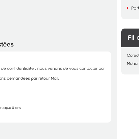
Par
Fil 
stées
Oored
Moha
 de confidentialité , nous venons de vous contacter par
tions demandées par retour Mail.
 presque 8 ans