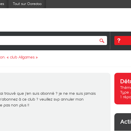
ses
Tout sur Ooredoo
ion: «
club Allgames
»
Dét
Thème
Type 
j'ai trouvé que j'en suis abonné ? je ne me suis jamais
1
répo
'abonnez à ce club ? veuillez svp annuler mon
 pas non plus !!
Act