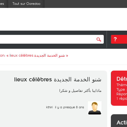
ses
Tout sur Ooredoo
ion: «
شنو الخدمة الجديدة lieux célèbres
»
Dét
شنو الخدمة الجديدة lieux célèbres
Thème
Type 
ماذايبا بأكثر تفاصيل و شكرا
Répon
1
répo
kthiri
il y a presque 8 ans
Act