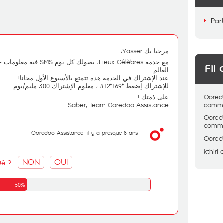
Par
مرحبا بك Yasser،
فيه معلومات حول مكان مشهور حو
Fil 
العالم.
عند الإشتراك في الخدمة هذه تتمتع بالأسبوع الأول مجانا!
للإشتراك إضغط *169*12# ، معلوم الإشتراك 300 مليم/يوم.
على ذمتك !
Oored
Saber, Team Ooredoo Assistance
comme
Oored
comme
Ooredoo Assistance
il y a presque 8 ans
Oored
kthiri
NON
OUI
dé ?
50%