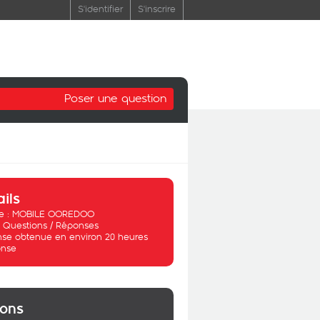
S'identifier
S'inscrire
Poser une question
ails
 :
MOBILE OOREDOO
:
Questions / Réponses
se obtenue en environ 20 heures
nse
ions