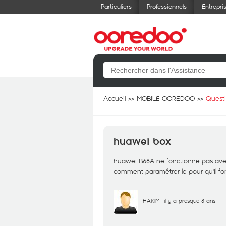
Particuliers
Professionnels
Entrepri
Accueil
MOBILE OOREDOO
Quest
huawei box
huawei B68A ne fonctionne pas av
comment paramétrer le pour qu'il fo
HAKIM
il y a presque 8 ans