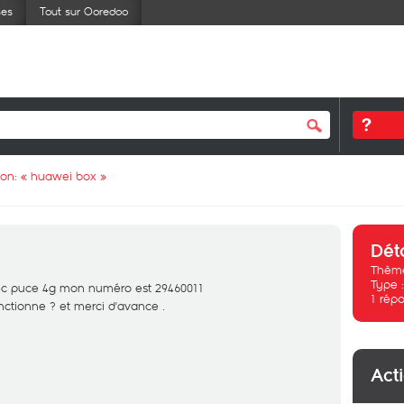
ses
Tout sur Ooredoo
ion: «
huawei box
»
Dét
Thème
Type 
ec puce 4g mon numéro est 29460011
1
répo
nctionne ? et merci d'avance .
Act