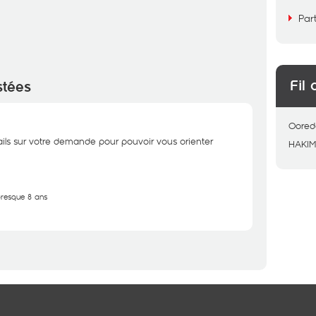
Par
Fil 
stées
Oored
ails sur votre demande pour pouvoir vous orienter
HAKI
 presque 8 ans