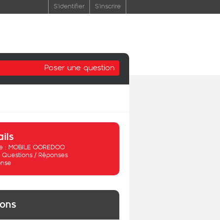
S'identifier
S'inscrire
Poser une question
ails
 :
MOBILE OOREDOO
:
Questions / Réponses
nse
ions