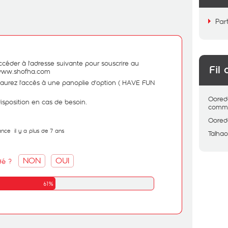
Par
ccéder à l'adresse suivante pour souscrire au
Fil 
/www.shofha.com
aurez l'accès à une panoplie d'option ( HAVE FUN
Oored
disposition en cas de besoin.
comme
Oored
ance
il y a plus de 7 ans
Talhao
NON
OUI
dé ?
61%