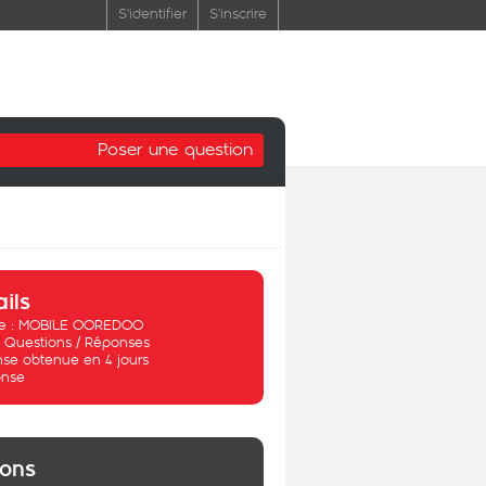
S'identifier
S'inscrire
Poser une question
ails
 :
MOBILE OOREDOO
:
Questions / Réponses
se obtenue en 4 jours
nse
ions