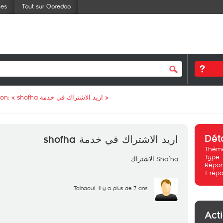
ses
Tout sur Ooredoo
ion: «
اريد الاشتراك في خدمة shofha
»
Dét
اريد الاشتراك في خدمة shofha
Thème
Type 
Shofha الاشتراك
Répon
1
répo
Talhaoui
il y a plus de 7 ans
Act