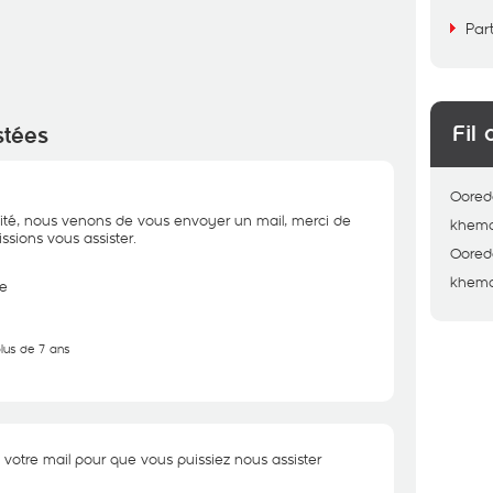
Par
Fil 
stées
Oored
ité, nous venons de vous envoyer un mail, merci de
khem
sions vous assister.
Oored
khem
e
plus de 7 ans
otre mail pour que vous puissiez nous assister