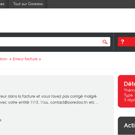
ses
Tout sur Ooredoo
tion: «
Erreur facture
»
Dét
Thème
Type 
reur dans la facture et vous l'avez pas corrigé malgré
3
rép
vec votre entité 1113, 1144, contact@ooredoo.tn etc ...
s
Act