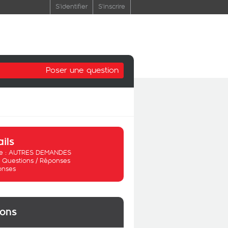
S'identifier
S'inscrire
Poser une question
ails
 :
AUTRES DEMANDES
:
Questions / Réponses
onses
ions