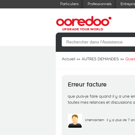
Particuliers
Professionnels
Entrepri
Accueil
AUTRES DEMANDES
Ques
Erreur facture
que puis-je faire quand il y a une er
toutes mes relances et discussions a
khemakhem
il y a plus de 7 an