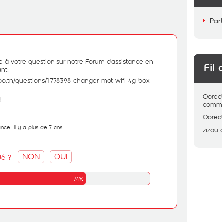
Par
e à votre question sur notre Forum d'assistance en
Fil 
ant:
doo.tn/questions/1778398-changer-mot-wifi-4g-box-
Oored
!
comme
Oored
ance
il y a plus de 7 ans
zizou
NON
OUI
dé ?
74%