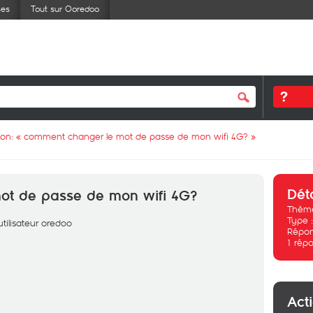
ses
Tout sur Ooredoo
ion: «
comment changer le mot de passe de mon wifi 4G?
»
Dét
ot de passe de mon wifi 4G?
Thème
Type 
utilisateur oredoo
Répon
1
répo
Act