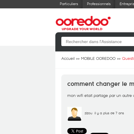
Particuliers
Professionnels
Entrepri
Accueil
MOBILE OOREDOO
Quest
comment changer le m
mon wifi etait partage par un autre 
zizou
il y a plus de 7 ans