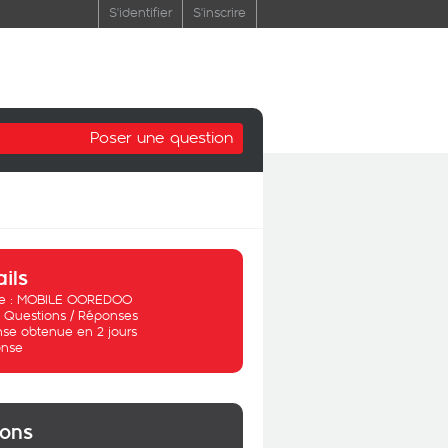
S'identifier
S'inscrire
Poser une question
ails
 :
MOBILE OOREDOO
:
Questions / Réponses
se obtenue en 2 jours
nse
ions