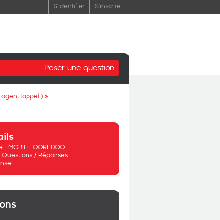
S'identifier
S'inscrire
Poser une question
agent lappel )
»
ails
 :
MOBILE OOREDOO
:
Questions / Réponses
nse
ions