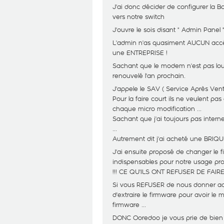
J'ai donc décider de configurer la 
vers notre switch
J'ouvre le sois disant " Admin Panel " 
L'admin n'as quasiment AUCUN accè
une ENTREPRISE !
Sachant que le modem n'est pas loué
renouvelé l'an prochain.
J'appele le SAV ( Service Après V
Pour la faire court ils ne veulent pa
chaque micro modification ...
Sachant que j'ai toujours pas inter
...
Autrement dit j'ai acheté une BRIQUE
J'ai ensuite proposé de changer le 
indispensables pour notre usage pro
!!! CE QU'ILS ONT REFUSER DE FAIRE 
Si vous REFUSER de nous donner ac
d'extraire le firmware pour avoir l
firmware ...
DONC Ooredoo je vous prie de bien v