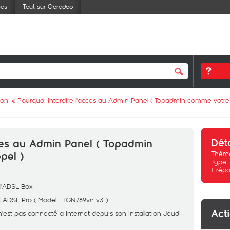
ses
Tout sur Ooredoo
ion: «
Pourquoi interdire l'acces au Admin Panel ( Topadmin comme votre 
Dét
cces au Admin Panel ( Topadmin
Thème
pel )
Type 
1
répo
 l'ADSL Box
ADSL Pro ( Model : TGN789vn v3 )
Act
est pas connecté a internet depuis son installation Jeudi