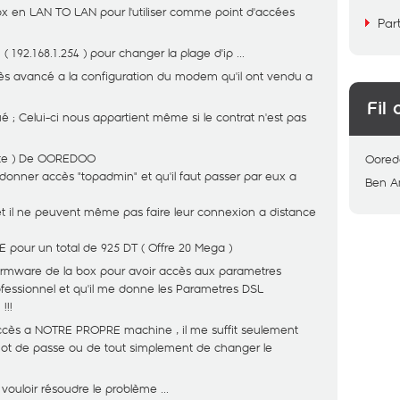
Box en LAN TO LAN pour l'utiliser comme point d'accées
Par
( 192.168.1.254 ) pour changer la plage d'ip ...
s avancé a la configuration du modem qu'il ont vendu a
Fil 
 ; Celui-ci nous appartient même si le contrat n'est pas
ente ) De OOREDOO
Oored
s donner accès "topadmin" et qu'il faut passer par eux a
Ben 
net il ne peuvent même pas faire leur connexion a distance
 pour un total de 925 DT ( Offre 20 Mega )
firmware de la box pour avoir accès aux parametres
fessionnel et qu'il me donne les Parametres DSL
!!!
cès a NOTRE PROPRE machine , il me suffit seulement
e mot de passe ou de tout simplement de changer le
ouloir résoudre le problème ...