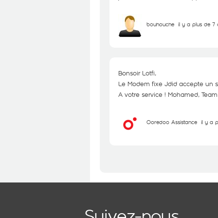
bouhouche
il y a plus de 7
Bonsoir Lotfi,
Le Modem fixe Jdid accepte un se
A votre service ! Mohamed, Tea
Ooredoo Assistance
il y a 
Suivez-nous