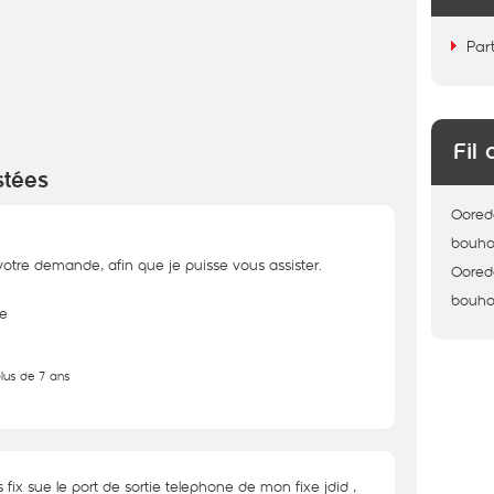
Par
Fil 
stées
Oored
bouh
otre demande, afin que je puisse vous assister.
Oored
bouh
e
plus de 7 ans
fix sue le port de sortie telephone de mon fixe jdid ,