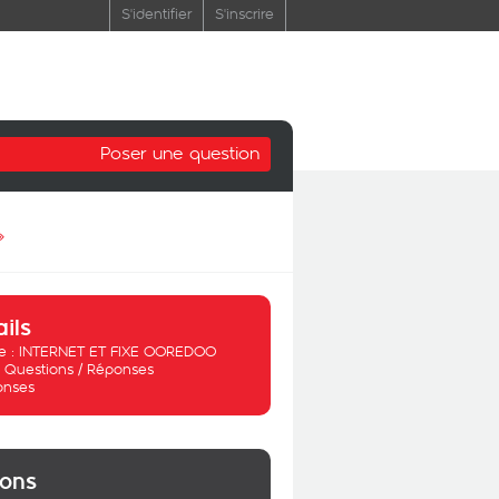
S'identifier
S'inscrire
Poser une question
»
ails
 :
INTERNET ET FIXE OOREDOO
:
Questions / Réponses
onses
ions