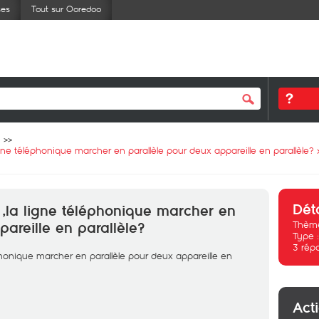
ses
Tout sur Ooredoo
ligne téléphonique marcher en parallèle pour deux appareille en parallèle?
Dét
 ,la ligne téléphonique marcher en
Thème
areille en parallèle?
Type 
3
rép
éphonique marcher en parallèle pour deux appareille en
Act