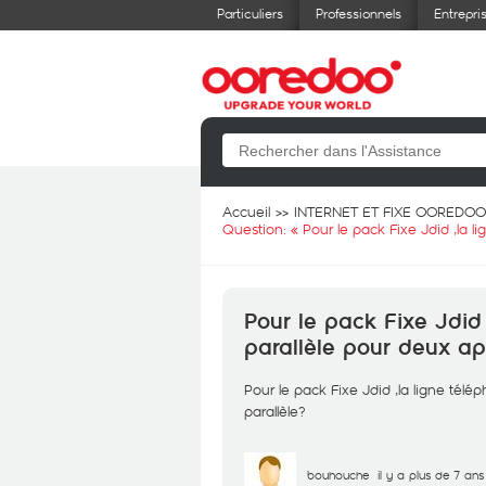
Particuliers
Professionnels
Entrepri
Accueil
INTERNET ET FIXE OOREDOO
Question: «
Pour le pack Fixe Jdid ,la 
Pour le pack Fixe Jdid
parallèle pour deux app
Pour le pack Fixe Jdid ,la ligne tél
parallèle?
bouhouche
il y a plus de 7 ans