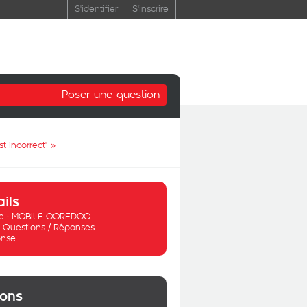
S'identifier
S'inscrire
Poser une question
st incorrect"
»
ails
 :
MOBILE OOREDOO
:
Questions / Réponses
nse
ions