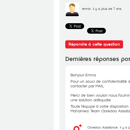
emna
il y a plus de 7 ans
Répondre à cette question
Dernières réponses po
Bonjour Emna
Pour un souci de confidentialité 
contacter par MAIL
Merci de bien vouloir nous fourni
une solution adéquate
Toute l'équipe à votre dispositio
Mohamed, Team Ooredoo Assist
Ooredoo Assistance
il y a 