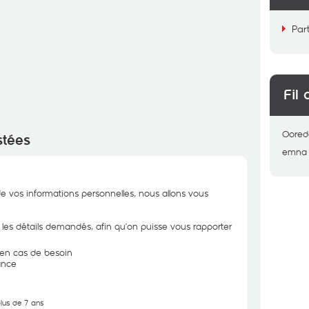
Par
Fil 
Oored
stées
emna
de vos informations personnelles, nous allons vous
r les détails demandés, afin qu’on puisse vous rapporter
n en cas de besoin
ance
plus de 7 ans