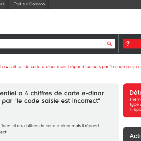
ses
Tout sur Ooredoo
l a 4 chiffres de carte e-dinar mais il répond toujours par "le code saisie e
Dét
entiel a 4 chiffres de carte e-dinar
Thème
 par "le code saisie est incorrect"
Type 
1
répo
nfidentiel a 4 chiffres de carte e-dinar mais il répond
rect"
Act