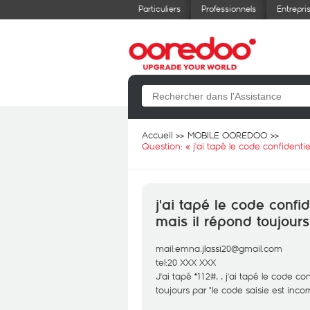
Particuliers
Professionnels
Entrepri
Accueil
MOBILE OOREDOO
Question: «
j'ai tapé le code confidentie
j'ai tapé le code confid
mais il répond toujours
mail:emna.jlassi20@gmail.com
tel:20 XXX XXX
J'ai tapé *112#, , j'ai tapé le code co
toujours par "le code saisie est incor